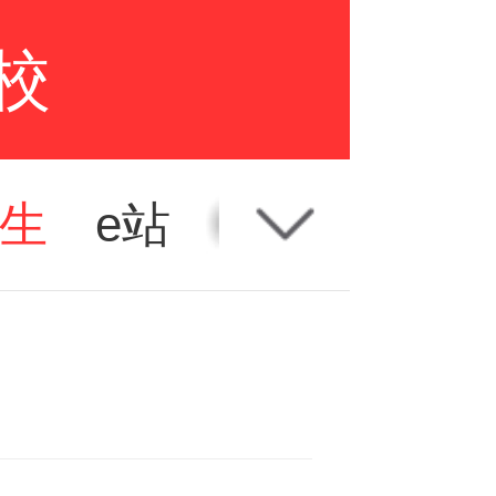
校
生
e站
新闻
联系